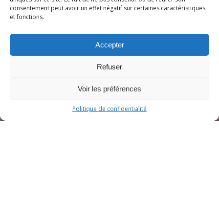
consentement peut avoir un effet négatif sur certaines caractéristiques
condos locatifs bâtis avec le plus
et fonctions.
grand soin sur des sites
remarquables!
Accepter
Découvrez notre projet le plus
Refuser
récent!
Voir les préférences
Politique de confidentialité
Nos projets
immobiliers
Tous nos projets immobiliers