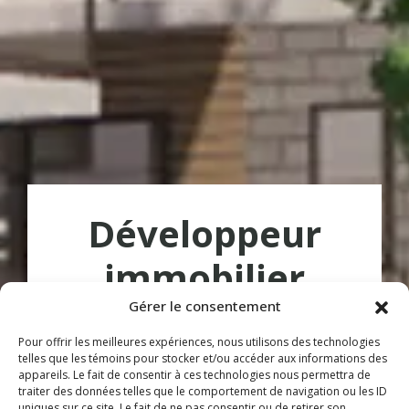
Développeur
immobilier
Gérer le consentement
Le Groupe Immobilier Brochu est une
Pour offrir les meilleures expériences, nous utilisons des technologies
entreprise familiale œuvrant dans le
telles que les témoins pour stocker et/ou accéder aux informations des
appareils. Le fait de consentir à ces technologies nous permettra de
domaine de la construction qui vous
traiter des données telles que le comportement de navigation ou les ID
propose des appartements et des
uniques sur ce site. Le fait de ne pas consentir ou de retirer son